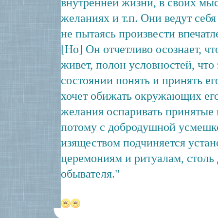
внутренней жизни, в своих мы
желаниях и т.п. Они ведут себя
не пытаясь произвести впечатл
[Но] Он отчетливо осознает, чт
живет, полон условностей, что 
состоянии понять и принять ег
хочет обижать окружающих его
желания оспаривать принятые 
потому с добродушной усмешк
изяществом подчиняется уста
церемониям и ритуалам, столь
обывателя."