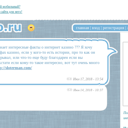
ый мобильный?
 сайта для него!
главная
|
вход
|
регистрация
|
знает интересные факты о интернет казино ??? Я хочу
фах казино, если у кого-то есть истории, про то как он
грывал, или что-то еще буду благодарен если вы
кстати если кому-то такое интересно, вот тут очень много
p://sloterman.com/
Июл 17, 2018 - 13:54
Июн 14, 2018 - 10:37
По
ин