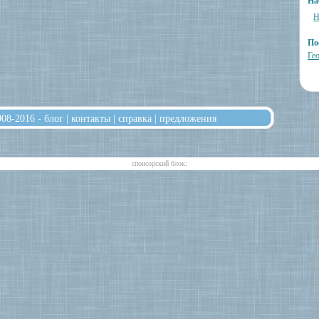
На
Н
По
Ге
008-2016 -
блог
|
контакты
|
справка
|
предложения
cпонсорский блок: