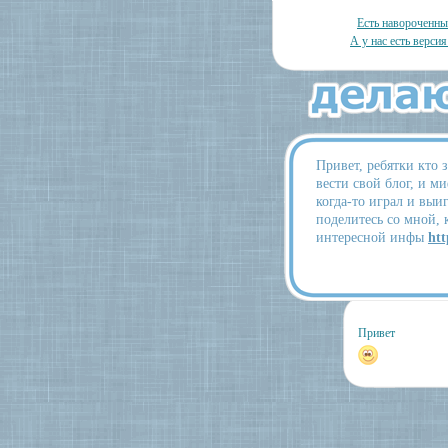
Есть навороченн
А у нас есть версия
Привет, ребятки кто 
вести свой блог, и ми
когда-то играл и выи
поделитесь со мной, 
интересной инфы
htt
Привет