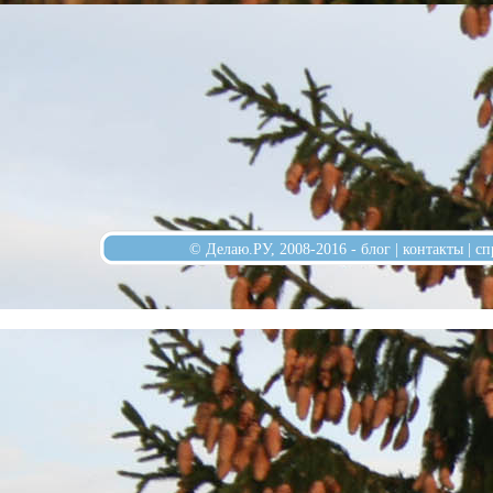
© Делаю.РУ, 2008-2016 -
блог
|
контакты
|
сп