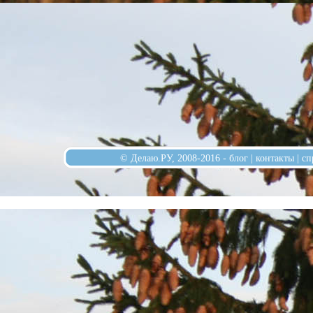
© Делаю.РУ, 2008-2016 -
блог
|
контакты
|
сп