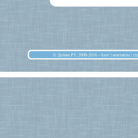
© Делаю.РУ, 2008-2016 -
блог
|
контакты
|
сп