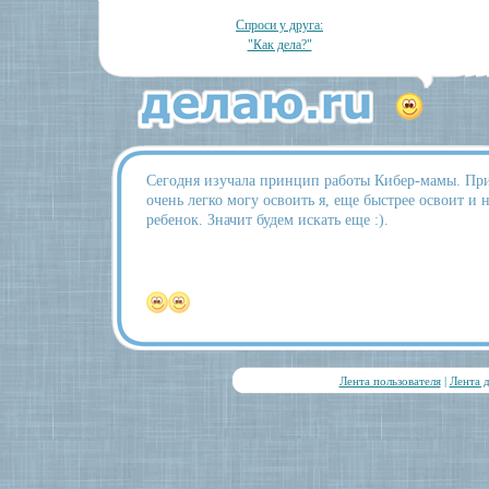
Спроси у друга:
"Как дела?"
Сегодня изучала принцип работы Кибер-мамы. Приш
очень легко могу освоить я, еще быстрее освоит и 
ребенок. Значит будем искать еще :).
Лента пользователя
|
Лента 