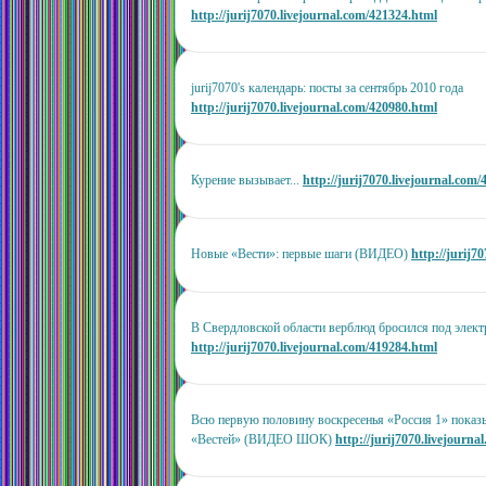
http://jurij7070.livejournal.com/421324.html
jurij7070's календарь: посты за сентябрь 2010 года
http://jurij7070.livejournal.com/420980.html
Курение вызывает...
http://jurij7070.livejournal.com
Новые «Вести»: первые шаги (ВИДЕО)
http://jurij7
В Свердловской области верблюд бросился под эл
http://jurij7070.livejournal.com/419284.html
Всю первую половину воскресенья «Россия 1» показ
«Вестей» (ВИДЕО ШОК)
http://jurij7070.livejourn