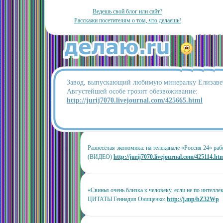
Ведешь свой блог или сайт?
Расскажи посетителям о том, что делаешь!
Завод, выпускающий любимую минералку Елизавет
Августейшей особе грозит обезвоживание:
http://jurij7070.livejournal.com/425665.html
Развесёлая экономика: на телеканале «Россия 24» ра
(ВИДЕО)
http://jurij7070.livejournal.com/425114.ht
«Свинья очень близка к человеку, если не по интелле
ЦИТАТЫ Геннадия Онищенко:
http://j.mp/bZ32Wp