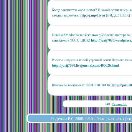
Когда закончатся жара и смог? И какой осени теперь 
замдиргидромета:
http://j.mp/1tvru
(ВИДЕО ШОК) 
Певица #Madonna за несколько дней резко постарела, 
тинейджер (ФОТО ШОК)
http://jurij7070.wordpres
Взлёты и падения новой утренней сетки Первого ка
http://jurij7070.livejournal.com/406626.html
Японка во вьетнамках (ЛИНГВОШОК)
http://jurij
| 40 |
Ранние >>
© Делаю.РУ, 2008-2016 -
блог
|
контакты
|
сп