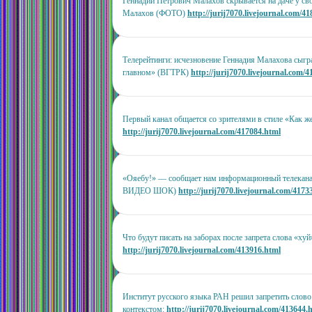
Геннадий Петрович Малахов скрывается на даче у с
Малахов (ФОТО)
http://jurij7070.livejournal.com/4
Телерейтинги: исчезновение Геннадия Малахова сыг
главном» (ВГТРК)
http://jurij7070.livejournal.com/
Первый канал общается со зрителями в стиле «Как ж
http://jurij7070.livejournal.com/417084.html
«Ояебу!» — сообщает нам информационный телека
ВИДЕО ШОК)
http://jurij7070.livejournal.com/4173
Что будут писать на заборах после запрета слова «
http://jurij7070.livejournal.com/413916.html
Институт русского языка РАН решил запретить слово
контекстом:
http://jurij7070.livejournal.com/413644.