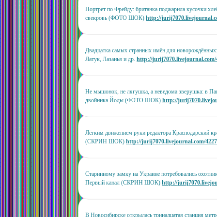
Портрет по Фрейду: британка поджарила кусочки хлеб
свекровь (ФОТО ШОК)
http://jurij7070.livejournal
Двадцатка самых странных имён для новорождённых:
Латук, Лазанья и др.
http://jurij7070.livejournal.com
Не мышонок, не лягушка, а неведома зверушка: в П
двойника Йоды (ФОТО ШОК)
http://jurij7070.live
Лёгким движением руки редактора Краснодарский кр
(СКРИН ШОК)
http://jurij7070.livejournal.com/422
Старинному замку на Украине потребовались охо
Первый канал (СКРИН ШОК)
http://jurij7070.livej
В Новосибирске открылась тринадцатая станция мет