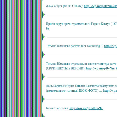
ЖКХ сетует (ФОТО ШОК):
http://wp.me/pDvNm-9
Приём ведут врачи-травматологи Гиря и Кактус (
9z
Татьяна Юмашева расставляет точки над Ё:
http://w
Татьяна Юмашева отреклась от своего твиттера, хотя 
(СКРИНШОТЫ и ВЕРСИИ):
http://wp.me/pDvNm-
Дочь Бориса Ельцина Татьяна Юмашева возмущена п
(комсомольско-газетный ШОК, ФОТО) …
http://wp
Ключевые слова:
http://wp.me/pDvNm-9n