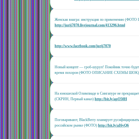
Женская виагра: инструкция по применению (ФОТО
http://jurij7070.livejournal.com/413296.html
http://www.facebook.com/jurij7070
Новый концепт — гроб-шуруп! Покойник точно будет
время похорон (ФОТО ОПИСАНИЕ СХЕМЫ ШО
На юношеской Олимпиаде в Сингапуре не прекращает
(СКРИН, Первый канал)
http://bit.ly/apO50H
Поговаривают, BlackBerry планирует русифицировать
российском рынке (ФОТО)
http://bit.ly/aI6yQ6