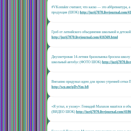
#VKontakte считают, что каско — это аббревиатура, 
продукция (ШОК)
http://jurij7070.livejournal.com/
Гроб от латвийского объединения школьной и детс
http://jurij7070.livejournal.com/416569.html
Двухметровая 14-летняя бразильянка бросила школу
школьный автобус (ФОТО ШОК)
http://jurij7070.li
Внезапно придумал идею для промо утренней сетки
http://wp.me/pDvNm-b8
«Я устал, я ухожу»: Геннадий Малахов нашёлся и объ
(ВИДЕО ШОК)
http://jurij7070.livejournal.com/418