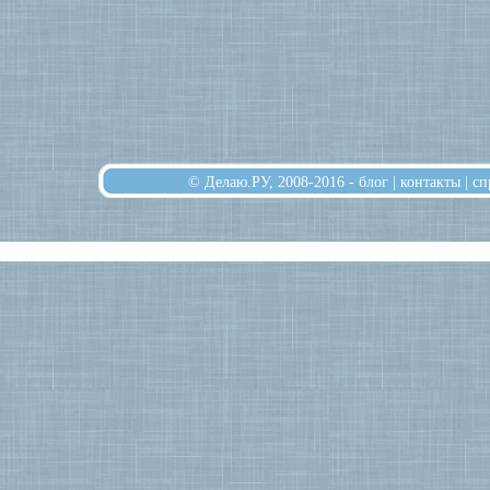
© Делаю.РУ, 2008-2016 -
блог
|
контакты
|
сп