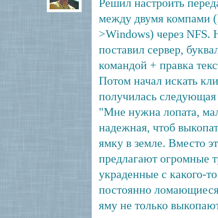
Решил настроить перед
между двумя компами (
>Windows) через NFS. 
поставил сервер, буква
командой + правка текс
Потом начал искать кл
получилась следующая 
"Мне нужна лопата, ма
надежная, чтоб выкопа
ямку в земле. Вместо э
предлагают огромные т
украденные с какого-то 
постоянно ломающиеся,
яму не только выкопают