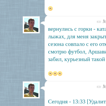
Ма
вернулись с горки - ка
лыжах, для меня закры
сезона совпало с его от
смотрю футбол, Аршави
забил, курьезный такой
Ма
Сегодня - 13:33 [Удали