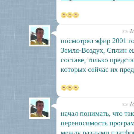
Ма
посмотрел эфир 2001 го
Земля-Воздух, Сплин е
составе, только предста
которых сейчас их пре
Ма
начал понимать, что та
переносимость програм
между разными платфор