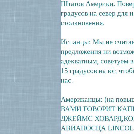
Штатов Америки. Повер
градусов на север для 
столкновения.
Испанцы: Мы не счита
предложения ни возмо
адекватным, советуем в
15 градусов на юг, чтоб
нас.
Американцы: (на повы
ВАМИ ГОВОРИТ КАП
ДЖЕЙМС ХОВАРД,
АВИАНОСЦА LINCOL