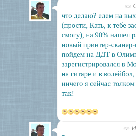
С
что делаю? едем на вы
(прости, Кать, к тебе з
смогу), на 90% нашел р
новый принтер-сканер-к
пойдем на ДДТ в Олим
зарегистрировался в М
на гитаре и в волейбол
ничего я сейчас толком
так!
Ию