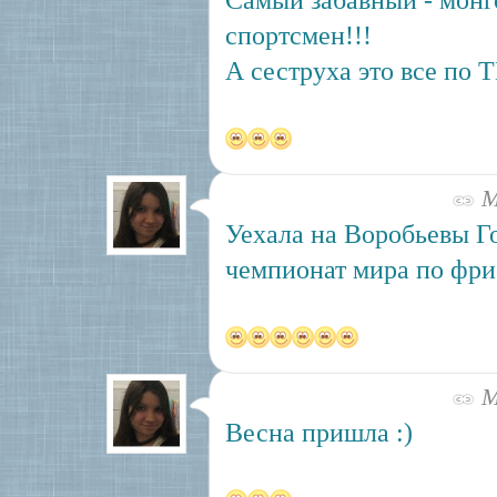
Самый забавный - монг
спортсмен!!!
А сеструха это все по Т
Ма
Уехала на Воробьевы Г
чемпионат мира по фрис
Ма
Весна пришла :)