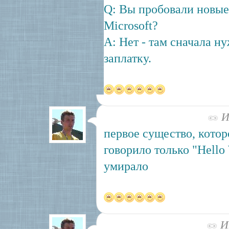
Q: Вы пробовали новые
Microsoft?
A: Нет - там сначала н
заплатку.
Ию
первое существо, котор
говорило только "Hello 
умирало
Ию