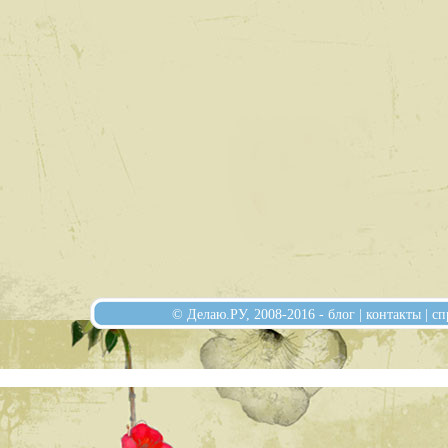
© Делаю.РУ, 2008-2016 -
блог
|
контакты
|
сп