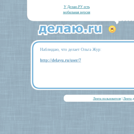
У Делаю.РУ есть
мобильная версия
Наблюдаю, что делает Ольга Жур:
http://delayu.ru/user/7
Лента пользователя
|
Лента 