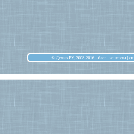
© Делаю.РУ, 2008-2016 -
блог
|
контакты
|
сп