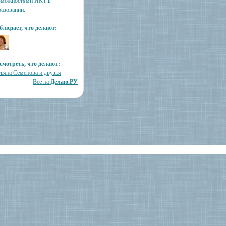
зможностями ИКТ в
разовании.
блюдает, что делают:
смотреть, что делают:
тьяна Семенова и друзья
Все на
Делаю.РУ