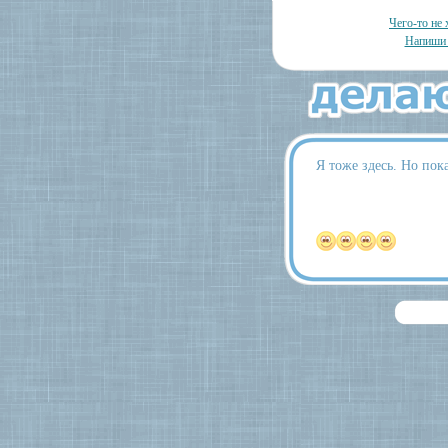
Чего-то не 
Напиши 
Я тоже здесь. Но пока