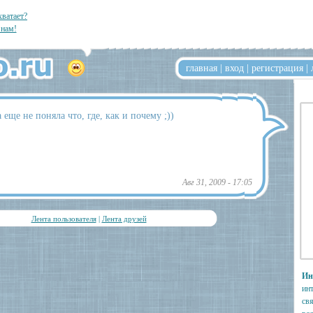
хватает?
нам!
главная
|
вход
|
регистрация
|
 еще не поняла что, где, как и почему ;))
Авг 31, 2009 - 17:05
Лента пользователя
|
Лента друзей
Ин
инт
св