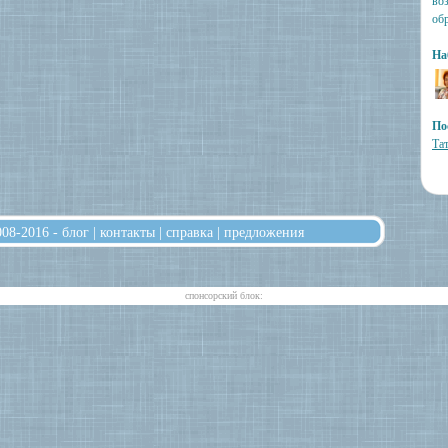
во
об
На
По
Та
008-2016 -
блог
|
контакты
|
справка
|
предложения
cпонсорский блок: