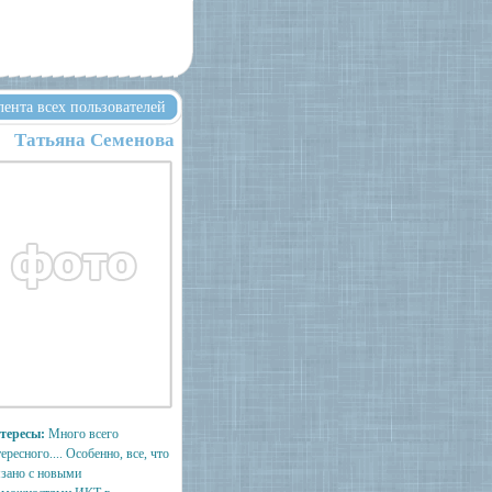
лента всех пользователей
Татьяна Семенова
тересы:
Много всего
ересного.... Особенно, все, что
язано с новыми