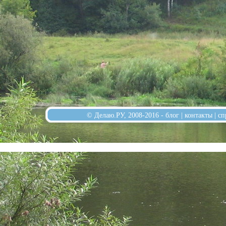
© Делаю.РУ, 2008-2016 -
блог
|
контакты
|
сп