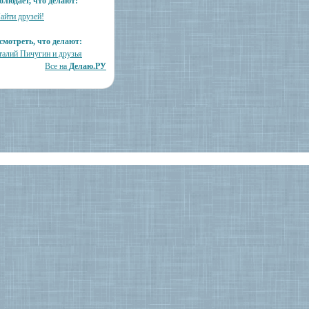
блюдает, что делают:
айти друзей!
смотреть, что делают:
талий Пичугин и друзья
Все на
Делаю.РУ