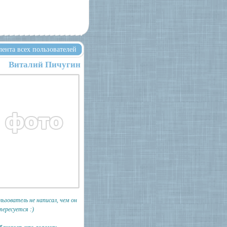
лента всех пользователей
Виталий Пичугин
льзователь не написал, чем он
тересуется :)