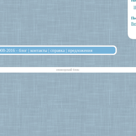
На
Н
По
Ви
008-2016 -
блог
|
контакты
|
справка
|
предложения
cпонсорский блок: