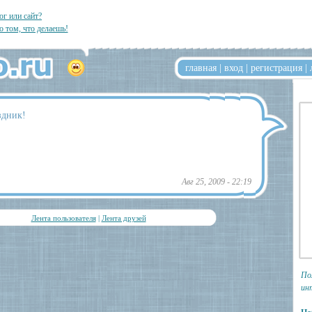
ог или сайт?
о том, что делаешь!
главная
|
вход
|
регистрация
|
здник!
Авг 25, 2009 - 22:19
Лента пользователя
|
Лента друзей
По
ин