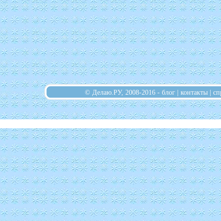
© Делаю.РУ, 2008-2016 -
блог
|
контакты
|
сп