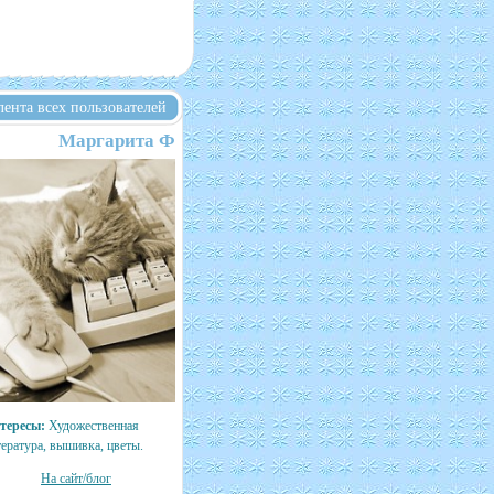
лента всех пользователей
Маргарита Ф
тересы:
Художественная
тература, вышивка, цветы.
На сайт/блог