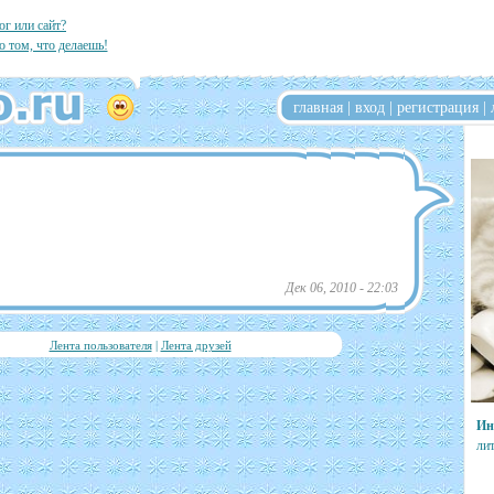
ог или сайт?
о том, что делаешь!
главная
|
вход
|
регистрация
|
Дек 06, 2010 - 22:03
Лента пользователя
|
Лента друзей
Ин
ли