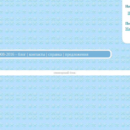
На
Н
По
Ма
008-2016 -
блог
|
контакты
|
справка
|
предложения
cпонсорский блок: