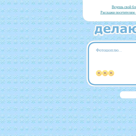
Ведешь свой бл
Расскажи посетителям 
Фотошоплю...