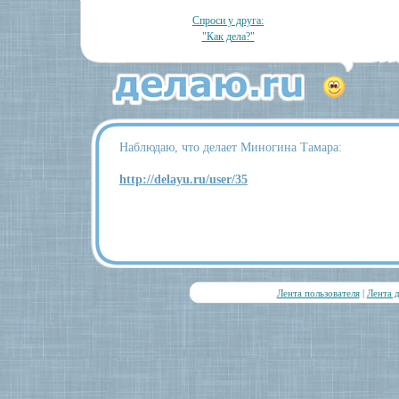
Спроси у друга:
"Как дела?"
Наблюдаю, что делает Миногина Тамара:
http://delayu.ru/user/35
Лента пользователя
|
Лента 