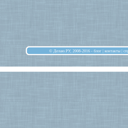
© Делаю.РУ, 2008-2016 -
блог
|
контакты
|
сп