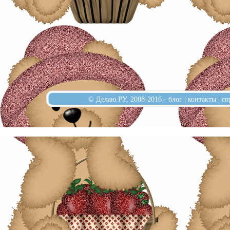
© Делаю.РУ, 2008-2016 -
блог
|
контакты
|
сп