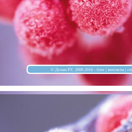
© Делаю.РУ, 2008-2016 -
блог
|
контакты
|
сп