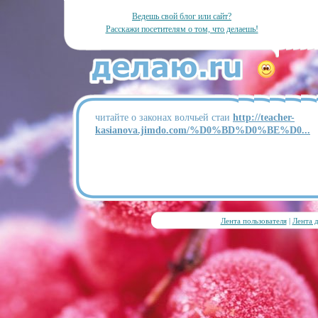
Ведешь свой блог или сайт?
Расскажи посетителям о том, что делаешь!
читайте о законах волчьей стаи
http://teacher-
kasianova.jimdo.com/%D0%BD%D0%BE%D0...
Лента пользователя
|
Лента 