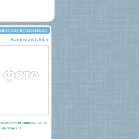
лента всех пользователей
Ramosian Glider
льзователь не написал, чем он
тересуется :)