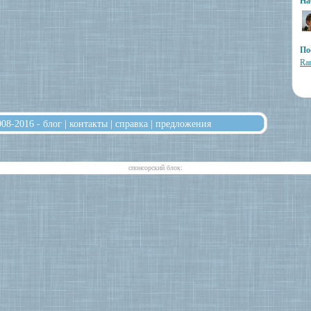
На
По
Ram
008-2016 -
блог
|
контакты
|
справка
|
предложения
cпонсорский блок: