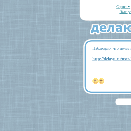
Спроси у 
"Как де
Наблюдаю, что делает
http://delayu.ru/user/