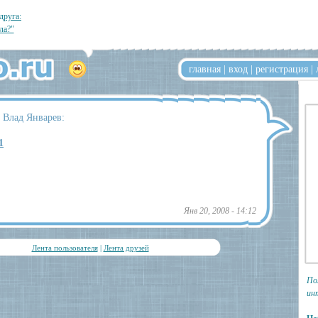
друга:
ла?"
главная
|
вход
|
регистрация
|
 Влад Январев:
1
Янв 20, 2008 - 14:12
Лента пользователя
|
Лента друзей
По
ин