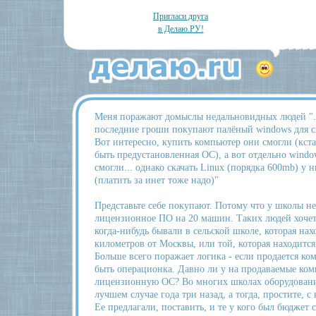
Пригласи друга
в Делаю.РУ!
Меня поражают домыслы недальновидных людей "..
последние гроши покупают палёный windows для св
Вот интересно, купить компьютер они смогли (кст
быть предустановленная ОС), а вот отдельно windo
смогли... однако скачать Linux (порядка 600mb) у 
(платить за инет тоже надо)"
Представьте себе покупают. Потому что у школы не
лицензионное ПО на 20 машин. Таких людей хочетс
когда-нибудь бывали в сельской школе, которая нах
километров от Москвы, или той, которая находитс
Больше всего поражает логика - если продается ко
быть операционка. Давно ли у на продаваемые ком
лицензионную ОС? Во многих школах оборудовани
лучшем случае года три назад, а тогда, простите, 
Ее предлагали, поставить, и те у кого был бюджет с