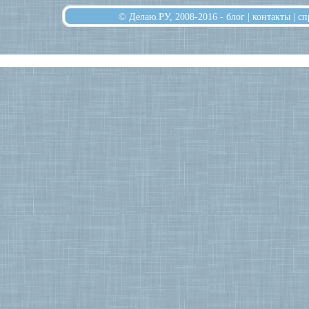
© Делаю.РУ, 2008-2016 -
блог
|
контакты
|
сп