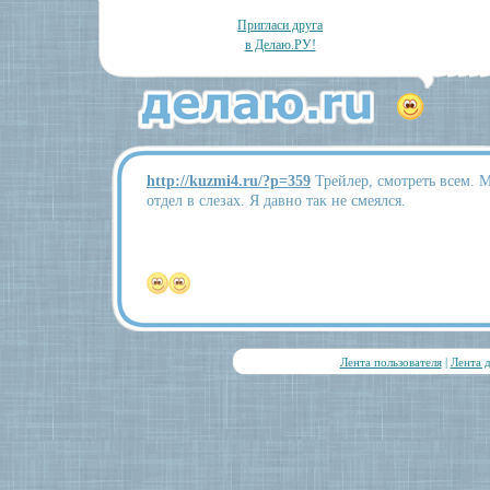
Пригласи друга
в Делаю.РУ!
http://kuzmi4.ru/?p=359
Трейлер, смотреть всем. М
отдел в слезах. Я давно так не смеялся.
Лента пользователя
|
Лента 