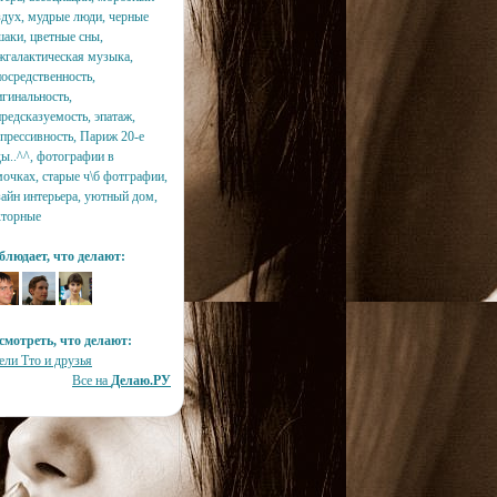
здух, мудрые люди, черные
шаки, цветные сны,
жгалактическая музыка,
посредственность,
игинальность,
редсказуемость, эпатаж,
спрессивность, Париж 20-е
ды..^^, фотографии в
мочках, старые ч\б фотграфии,
зайн интерьера, уютный дом,
кторные
блюдает, что делают:
смотреть, что делают:
ели Тто и друзья
Все на
Делаю.РУ