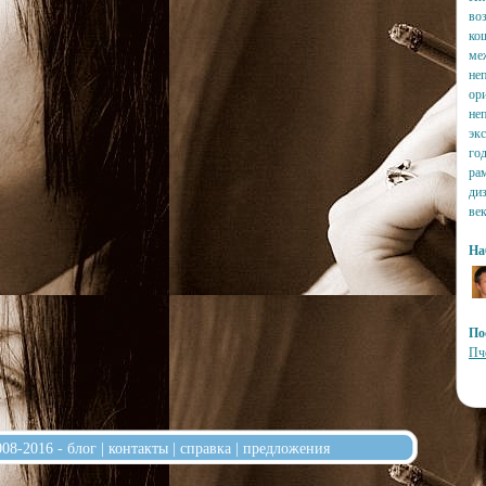
во
ко
ме
не
ор
неп
эк
го
ра
ди
ве
На
По
Пч
008-2016 -
блог
|
контакты
|
справка
|
предложения