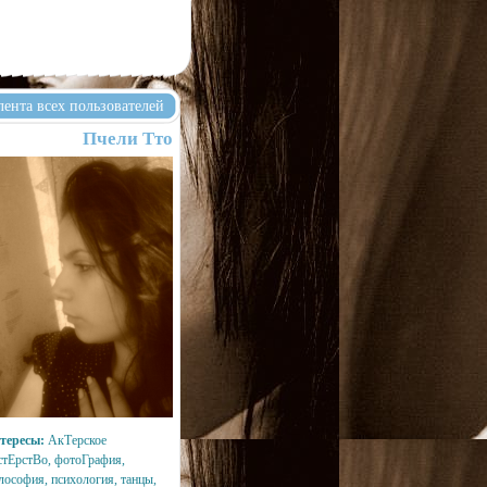
лента всех пользователей
Пчели Тто
тересы:
АкТерское
стЕрстВо, фотоГрафия,
лософия, психология, танцы,