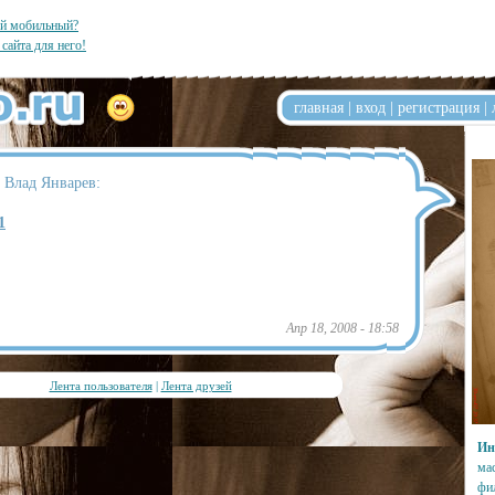
ый мобильный?
 сайта для него!
главная
|
вход
|
регистрация
|
 Влад Январев:
1
Апр 18, 2008 - 18:58
Лента пользователя
|
Лента друзей
Ин
ма
фи