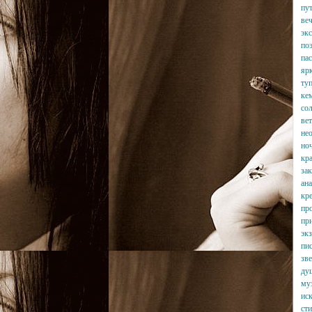
пу
веч
экс
поэ
пас
яр
туп
кем
сол
ве
не
но
кра
зак
ан
кр
пр
пр
эк
пис
зве
душ
муз
ис
сти