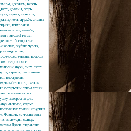
имизм, идеализм, власть,
рдость, драммы, ссоры,
луки, лирика, личность,
ординарность, дружба, эмоции,
рпризы, психология
аимотношений, мама^^,
ханыч, высший разум,
ренность, бескорыстие,
хновение, глубина чувств,
трота ощущений,
мосовершествование, помощь
ям, театр, космос,
мические звуки, смех, ржать
души, карьера, иностранные
ыки, иностранцы,
ммуникабельность, ехать на
чке с открытым окном летней
чью с музыкой на фсю
тушку и ветром на фсю
ову), авангард, старые
аполитаснкие улочки, лазурный
рег Франции, кругостветный
из, теплоходы, солнце,
мантика Праги, очарование
тера, ассоциации, морозный