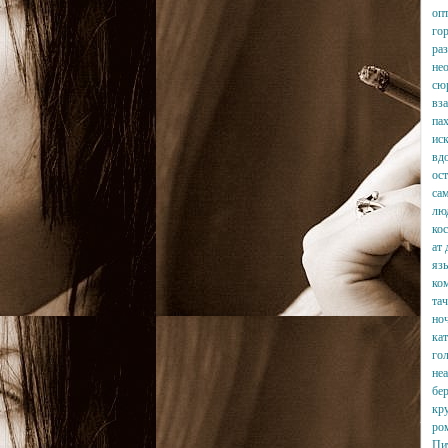
опт
го
раз
не
сю
вз
па
иск
вдо
ос
са
люд
кос
ат 
яз
ко
та
но
ка
гол
не
бе
кру
ро
Пи