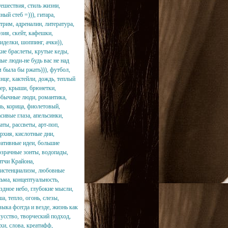
тешествия, стиль жизни,
ный стеб =))), гитара,
трим, адреналин, литература,
зия, скейт, кафешки,
иделки, шоппинг, ачки)),
кие браслеты, крутые кеды,
ые люди-не будь вас не над
 была бы ржать))), футбол,
нце, кактейли, дождь, теплый
тер, крыши, брюнетки,
обычные люди, романтика,
чь, корица, фиолетовый,
сивые глаза, апельсинки,
аты, рассветы, арт-поп,
архия, кислотные дни,
еативные идеи, большие
озрачные зонты, водопады,
итчи Крайона,
зистенциализм, любовные
ьма, концептуальность,
здное небо, глубокие мысли,
а, тепло, огонь, слезы,
ыка фсегда и везде, жизнь как
кусство, творческий подход,
хи, слова, креатифф,